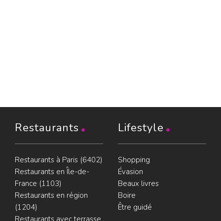
Restaurants
Lifestyle
Restaurants à Paris (6402)
Shopping
Restaurants en Île-de-
Évasion
France (1103)
Beaux livres
Restaurants en région
Boire
(1204)
Être guidé
Restaurants avec terrasse