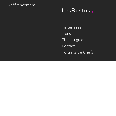
Référencement
LesRestos
Partenaires
Liens
Plan du guide
Contact
Portraits de Chefs
À voir
Resto à Paris
Paris gourmand
Le bouche à
oreille
© LesRestos.com © 2000-2026.
Photos et illustrations : droits
Déjeuner