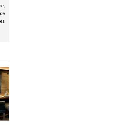
he,
 de
les