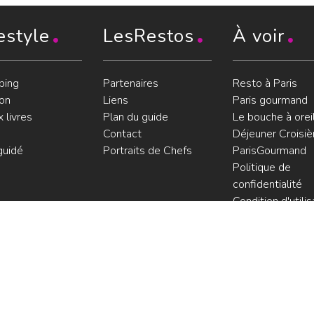
estyle
LesRestos
À voir
ping
Partenaires
Resto à Paris
on
Liens
Paris gourmand
 livres
Plan du guide
Le bouche à orei
Contact
Déjeuner Croisiè
guidé
Portraits de Chefs
ParisGourmand
Politique de
confidentialité
Condition d'utilis
Consultez les avi
les restaurants s
GoWork.fr
os.com © 2000-2026. Photos et illustrations : droits réservés |
Mention