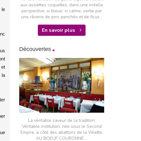
aux assiettes coquettes, dans une irréelle
 le
perspective, si bleue, si calme, sertie par
une rêverie de pins penchés et de ficus...
En savoir plus
onc
Découvertes
jus
ont
 et
 la
ter
ner
La véritable saveur de la tradition.
Véritable institution, née sous le Second
Empire, à côté des abattoirs de la Villette,
que
AU BOEUF COURONNÉ,...