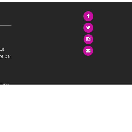
lle
re par
ation
s sur
ur
s légales