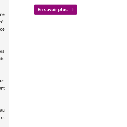
En savoir plus
une
cé,
 ce
ors
its
lus
ant
eau
 et