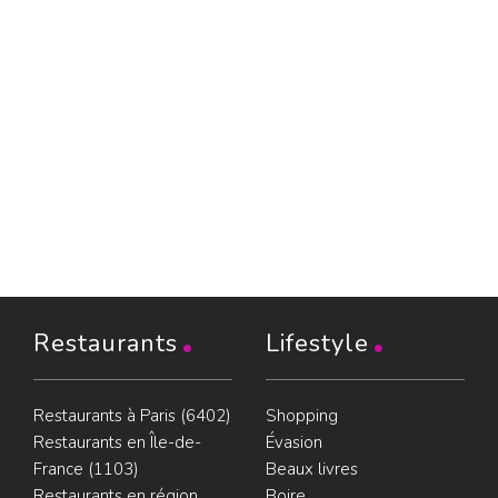
Restaurants
Lifestyle
Restaurants à Paris (6402)
Shopping
Restaurants en Île-de-
Évasion
France (1103)
Beaux livres
Restaurants en région
Boire