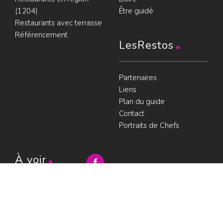
(1204)
Être guidé
Restaurants avec terrasse
Référencement
LesRestos
Partenaires
Liens
Plan du guide
Contact
Portraits de Chefs
À voir
Resto à Paris
Paris gourmand
Le bouche à