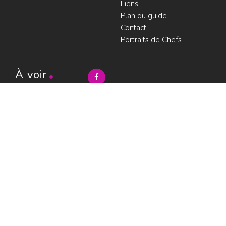
Liens
Plan du guide
Contact
Portraits de Chefs
À voir
Resto à Paris
Paris gourmand
Le bouche à
oreille
© LesRestos.com © 2000-2026.
Photos et illustrations : droits
Déjeuner
réservés |
Mentions légales
Croisière par
ParisGourmand
;
Politique de
confidentialité
Condition