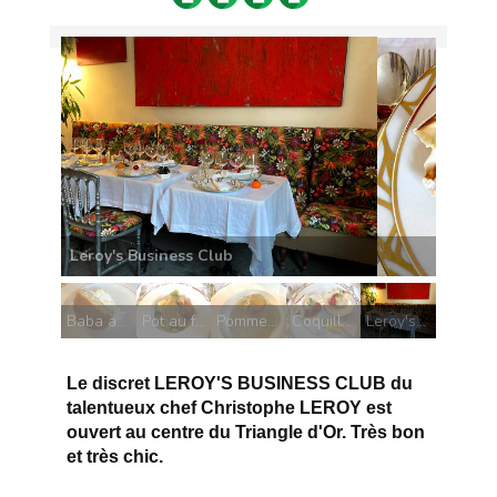
Coquilles Saint-Jacques à la coque
Baba au rhum de Cyril Lignac
Pot au feu de volaille
Pomme de terre confite crème de truffe
Coquilles Saint-Jacques à la coque
Leroy's Business Club
Le discret LEROY'S BUSINESS CLUB du
talentueux chef Christophe LEROY est
ouvert au centre du Triangle d'Or. Très bon
et très chic.