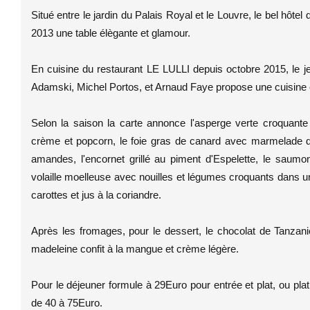
Situé entre le jardin du Palais Royal et le Louvre, le bel hôtel
2013 une table élègante et glamour.
En cuisine du restaurant LE LULLI depuis octobre 2015, le j
Adamski, Michel Portos, et Arnaud Faye propose une cuisine c
Selon la saison la carte annonce l'asperge verte croquante
crème et popcorn, le foie gras de canard avec marmelade d
amandes, l'encornet grillé au piment d'Espelette, le saum
volaille moelleuse avec nouilles et légumes croquants dans u
carottes et jus à la coriandre.
Après les fromages, pour le dessert, le chocolat de Tanzan
madeleine confit à la mangue et crème légère.
Pour le déjeuner formule à 29Euro pour entrée et plat, ou pla
de 40 à 75Euro.