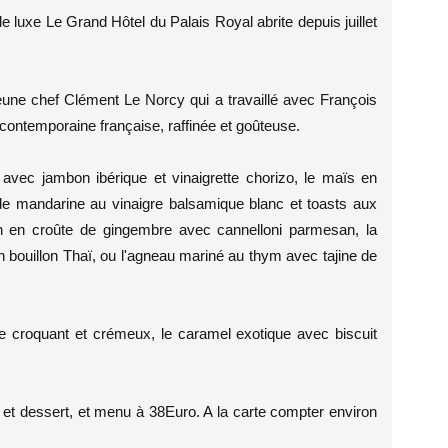
 de luxe Le Grand Hôtel du Palais Royal abrite depuis juillet
eune chef Clément Le Norcy qui a travaillé avec François
ontemporaine française, raffinée et goûteuse.
 avec jambon ibérique et vinaigrette chorizo, le maïs en
e mandarine au vinaigre balsamique blanc et toasts aux
on en croûte de gingembre avec cannelloni parmesan, la
n bouillon Thaï, ou l'agneau mariné au thym avec tajine de
ie croquant et crémeux, le caramel exotique avec biscuit
t et dessert, et menu à 38Euro. A la carte compter environ