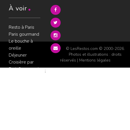
À voir
Resto à Paris
Paris gourmand
Le bouche à
oreille
© LesRestos.com © 2000-2026.
Photos et illustrations : droits
Déjeuner
réservés |
Mentions légales
Croisière par
ParisGourmand
;
Politique de
confidentialité
Condition
d'utilisation
Consultez les
avis sur les
restaurants sur
GoWork.fr