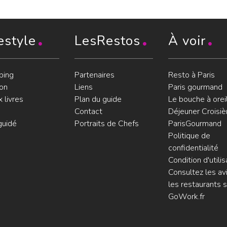
estyle
LesRestos
À voir
ping
Partenaires
Resto à Paris
on
Liens
Paris gourmand
 livres
Plan du guide
Le bouche à orei
Contact
Déjeuner Croisiè
guidé
Portraits de Chefs
ParisGourmand
Politique de
confidentialité
Condition d'utilis
Consultez les avi
les restaurants s
GoWork.fr