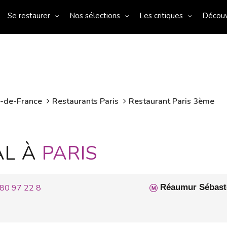
Se restaurer
Nos sélections
Les critiques
Décou
e-de-France
Restaurants Paris
Restaurant Paris 3ème
AL À
PARIS
80 97 22 8
Réaumur Sébast