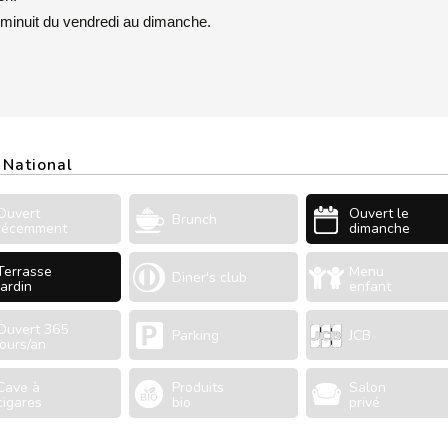
à minuit du vendredi au dimanche.
 National
Ouvert
Ouvert le
Brunch
récemment
dimanche
Terrasse
Menu
Diner's club
Jardin
enfant
Ouvert 365
Parking
JCB
jours/an
Cave à
Produits
Salon
cigares
bio
privé