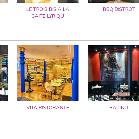
LE TROIS BIS A LA
BBQ BISTROT
GAITE LYRIQU
VITA RISTORANTE
BACINO