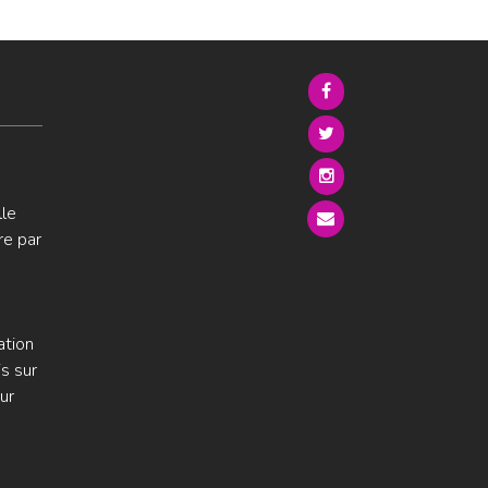
lle
re par
ation
s sur
ur