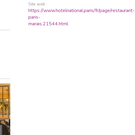
Site web :
https://www.hotelnational.paris/fr/page/restaurant-
paris-
marais.21544.html