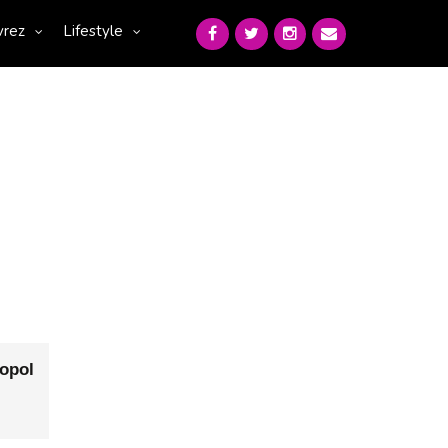
vrez
Lifestyle
opol