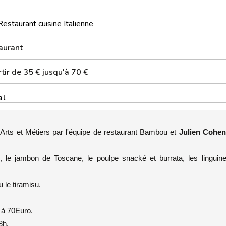
Restaurant cuisine Italienne
aurant
tir de 35 € jusqu'à 70 €
al
s Arts et Métiers par l'équipe de restaurant Bambou et
Julien Cohen
, le jambon de Toscane, le poulpe snacké et burrata, les linguine
 le tiramisu.
 à 70Euro.
3h.