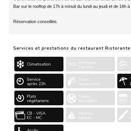
Bar sur le rooftop de 17h à minuit du lundi au jeudi et de 16h 
Réservation conseillée.
Services et prestations du restaurant Ristorante
American
Climatisation
Express
Service
Titres
après 22h
restaurants
Plats
Chiens
végétariens
non admis
CB - VISA
Péniche
EC - MC
bâteau
Accès