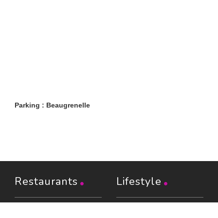
Parking : Beaugrenelle
Restaurants
Lifestyle
Restaurants à Paris (6401)
Shopping