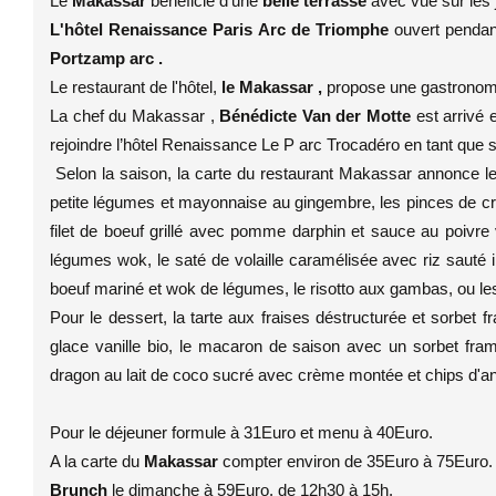
Le
Makassar
bénéficie d'une
belle terrasse
avec vue sur les 
L'hôtel Renaissance Paris Arc de Triomphe
ouvert pendan
Portzamp arc .
Le restaurant de l'hôtel,
le Makassar ,
propose une gastronomi
La chef du Makassar ,
Bénédicte Van der Motte
est arrivé 
rejoindre l’hôtel Renaissance Le P arc Trocadéro en tant que 
Selon la saison, la carte du restaurant Makassar annonce l
petite légumes et mayonnaise au gingembre, les pinces de c
filet de boeuf grillé avec pomme darphin et sauce au poivre 
légumes wok, le saté de volaille caramélisée avec riz sauté in
boeuf mariné et wok de légumes, le risotto aux gambas, ou les fe
Pour le dessert, la tarte aux fraises déstructurée et sorbet fr
glace vanille bio, le macaron de saison avec un sorbet frambo
dragon au lait de coco sucré avec crème montée et chips d'a
Pour le déjeuner formule à 31Euro et menu à 40Euro.
A la carte du
Makassar
compter environ de 35Euro à 75Euro
Brunch
le dimanche à 59Euro, de 12h30 à 15h.