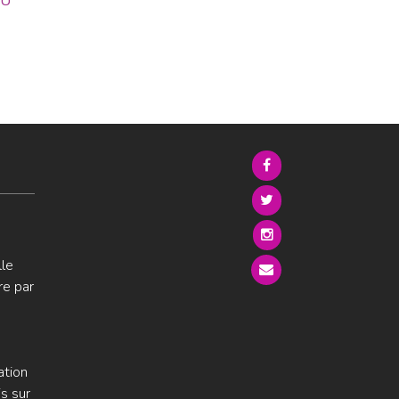
KU
lle
re par
ation
s sur