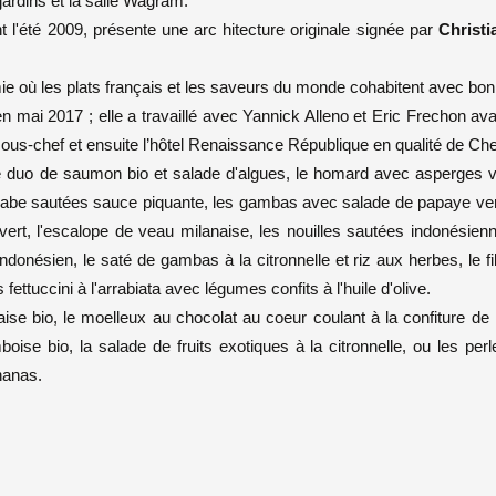
jardins et la salle Wagram.
t l'été 2009, présente une arc hitecture originale signée par
Christi
e où les plats français et les saveurs du monde cohabitent avec bon
en mai 2017 ; elle a travaillé avec Yannick Alleno et Eric Frechon av
sous-chef et ensuite l’hôtel Renaissance République en qualité de Che
e duo de saumon bio et salade d'algues, le homard avec asperges v
rabe sautées sauce piquante, les gambas avec salade de papaye vert
vert, l'escalope de veau milanaise, les nouilles sautées indonésien
donésien, le saté de gambas à la citronnelle et riz aux herbes, le fi
ttuccini à l'arrabiata avec légumes confits à l'huile d'olive.
aise bio, le moelleux au chocolat au coeur coulant à la confiture de l
ise bio, la salade de fruits exotiques à la citronnelle, ou les per
nanas.
.