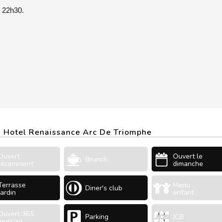
à 22h30.
 - Hotel Renaissance Arc De Triomphe
Ouvert
Ouvert le
Brunch
récemment
dimanche
Terrasse
Menu
Diner's club
Jardin
enfant
Ouvert 365
Parking
JCB
jours/an