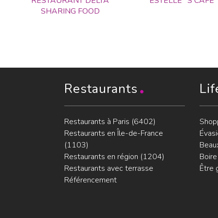
RESTAURANT DELTA
ESTELLE ' S CAFE
SHARING FOOD
Restaurants
Lif
Restaurants à Paris (6402)
Shop
Restaurants en Île-de-France
Évasi
(1103)
Beaux
Restaurants en région (1204)
Boire
Restaurants avec terrasse
Être 
Référencement