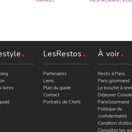
MARKET
RESTAURANT KU
estyle
LesRestos
À voir
ping
Partenaires
Resto à Paris
on
Liens
Paris gourmand
 livres
Plan du guide
Le bouche à orei
Contact
Déjeuner Croisiè
guidé
Portraits de Chefs
ParisGourmand
Politique de
confidentialité
Condition d'utilis
Consultez les avi