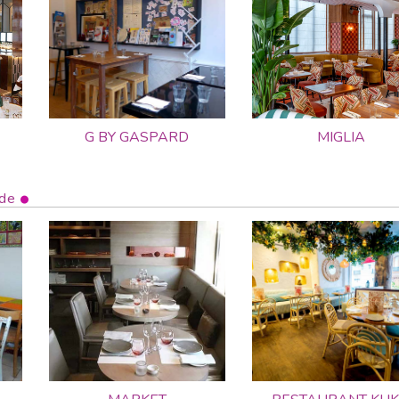
G BY GASPARD
MIGLIA
de