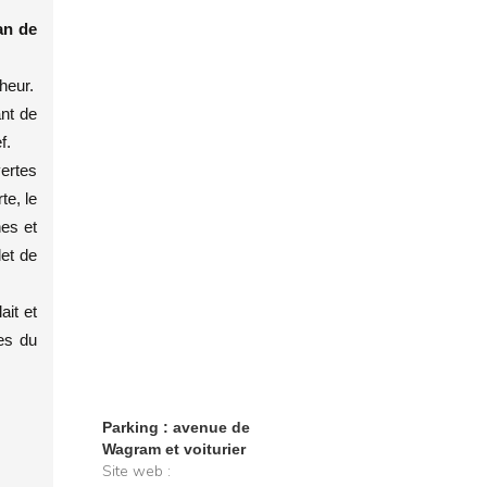
an de
heur.
ant de
f.
ertes
e, le
nes et
let de
ait et
les du
Parking : avenue de
Wagram et voiturier
Site web :