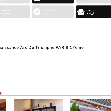
Cave à
Produits
Salon
cigares
bio
privé
Renaissance Arc De Triomphe PARIS 17ème