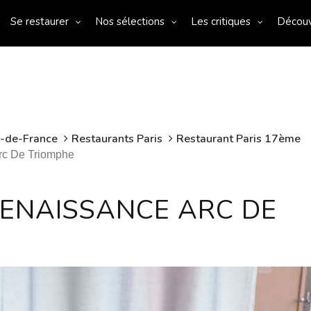
Se restaurer
Nos sélections
Les critiques
Décou
e-de-France
Restaurants Paris
Restaurant Paris 17ème
rc De Triomphe
RENAISSANCE ARC DE