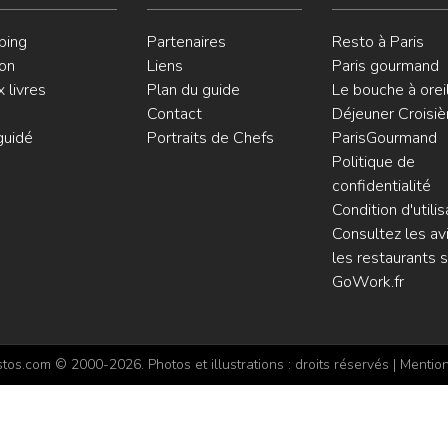
ping
Partenaires
Resto à Paris
on
Liens
Paris gourmand
 livres
Plan du guide
Le bouche à orei
Contact
Déjeuner Croisiè
guidé
Portraits de Chefs
ParisGourmand
Politique de
confidentialité
Condition d'utilis
Consultez les avi
les restaurants s
GoWork.fr
os.com © 2000-2026. Photos et illustrations : droits réservés |
Mention