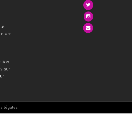
lle
re par
ation
s sur
ur
s légales