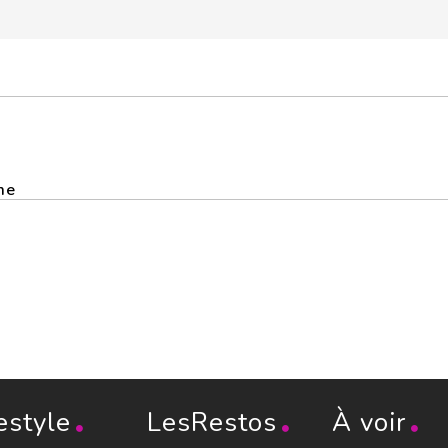
me
estyle
LesRestos
À voir