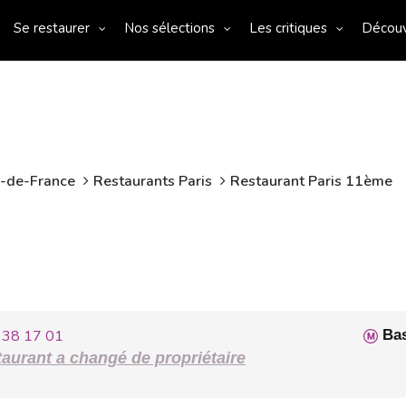
Se restaurer
Nos sélections
Les critiques
Décou
e-de-France
Restaurants Paris
Restaurant Paris 11ème
 38 17 01
Bas
aurant a changé de propriétaire