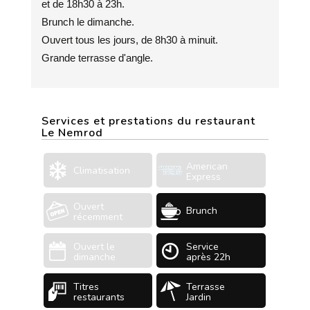
et de 18h30 à 23h.
Brunch le dimanche.
Ouvert tous les jours, de 8h30 à minuit.
Grande terrasse d'angle.
Services et prestations du restaurant
Le Nemrod
American
Climatisation
Express
Ouvert
Brunch
récemment
Ouvert le
Service
dimanche
après 22h
Titres
Terrasse
restaurants
Jardin