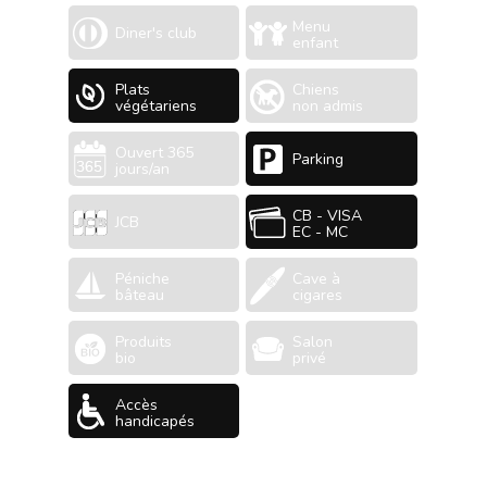
Menu
Diner's club
enfant
Plats
Chiens
végétariens
non admis
Ouvert 365
Parking
jours/an
CB - VISA
JCB
EC - MC
Péniche
Cave à
bâteau
cigares
Produits
Salon
bio
privé
Accès
handicapés