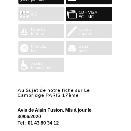
CB - VISA
JCB
EC - MC
Péniche
Cave à
bâteau
cigares
Produits
Salon
bio
privé
Accès
handicapés
Au Sujet de notre fiche sur Le
Cambridge PARIS 17ème
Avis de Alain Fusion, Mis à jour le
30/06/2020
Tel : 01 43 80 34 12