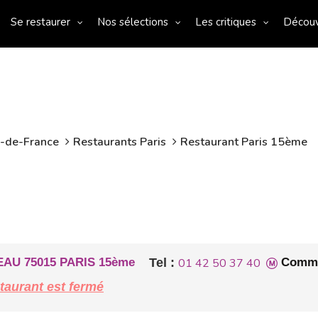
Se restaurer
Nos sélections
Les critiques
Décou
e-de-France
Restaurants Paris
Restaurant Paris 15ème
U 75015 PARIS 15ème
Tel :
01 42 50 37 40
Comme
taurant est fermé