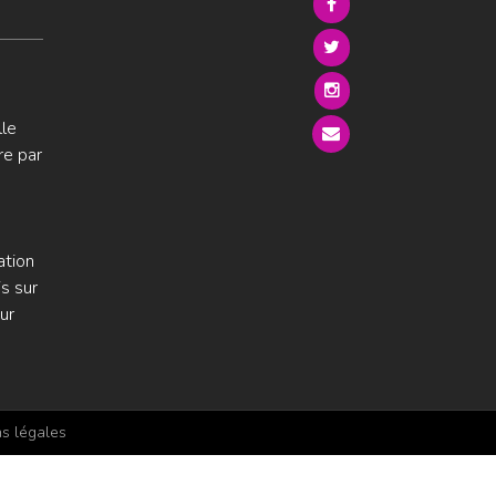
lle
re par
ation
s sur
ur
s légales