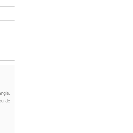
angle,
ou de