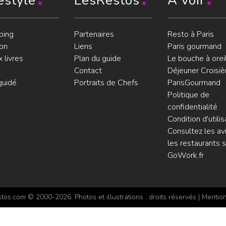
estyle
LesRestos
À voir
ping
Partenaires
Resto à Paris
on
Liens
Paris gourmand
 livres
Plan du guide
Le bouche à orei
Contact
Déjeuner Croisiè
guidé
Portraits de Chefs
ParisGourmand
Politique de
confidentialité
Condition d'utilis
Consultez les avi
les restaurants s
GoWork.fr
os.com © 2000-2026. Photos et illustrations : droits réservés |
Mention