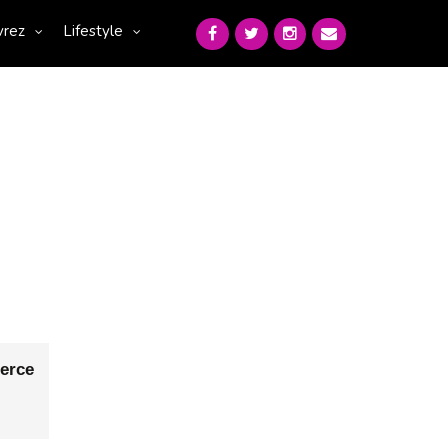
vrez
Lifestyle
rce