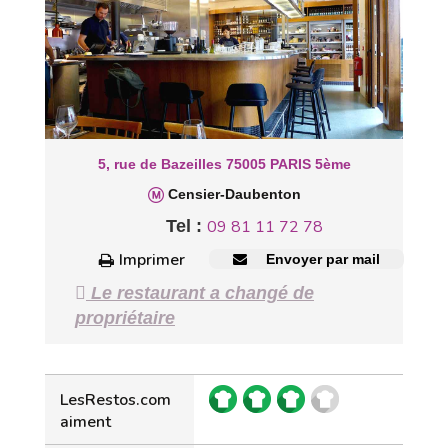
5, rue de Bazeilles 75005 PARIS 5ème
Censier-Daubenton
Tel :
09 81 11 72 78
Imprimer
Envoyer par mail
Le restaurant a changé de
propriétaire
LesRestos.com
aiment