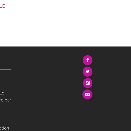
LE
lle
re par
ation