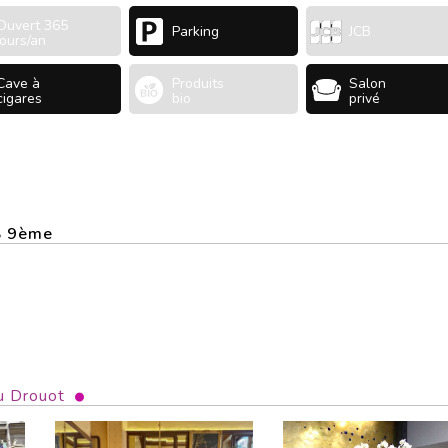
Ouvert 365
Parking
JCB
jours/an
Cave à
Produits
Salon
cigares
bio
privé
IS 9ème
u Drouot