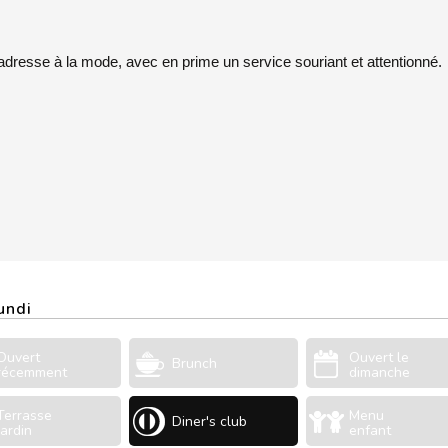
adresse à la mode, avec en prime un service souriant et attentionné.
undi
Ouvert
Ouvert le
Brunch
récemment
dimanche
Terrasse
Menu
Diner's club
Jardin
enfant