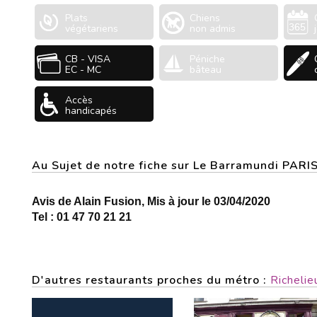
Plats
Chiens
végétariens
non admis
CB - VISA
Péniche
EC - MC
bâteau
Accès
handicapés
Au Sujet de notre fiche sur Le Barramundi PAR
Avis de Alain Fusion, Mis à jour le 03/04/2020
Tel : 01 47 70 21 21
D'autres restaurants proches du métro :
Richelie