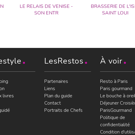
IN
LE RELAIS DE VENISE -
BRASSERIE DE L'IS
SON ENTR
SAINT LOUI
estyle
LesRestos
À voir
ping
Partenaires
Resto à Paris
on
Liens
Paris gourmand
 livres
Plan du guide
Le bouche à orei
Contact
Déjeuner Croisiè
guidé
Portraits de Chefs
ParisGourmand
Politique de
confidentialité
Condition d'utilis