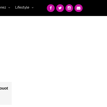
vrez
Lifestyle
ouot