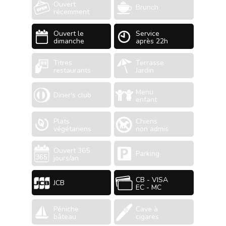
Ouvert
Brunch
récemment
Ouvert le
Service
dimanche
après 22h
Titres
Terrasse
restaurants
Jardin
Menu
Diner's club
enfant
Plats
Chiens
végétariens
non admis
Ouvert 365
Parking
jours/an
CB - VISA
JCB
EC - MC
Péniche
Cave à
bâteau
cigares