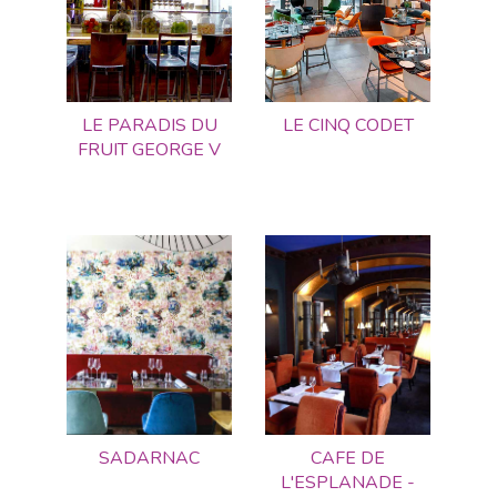
LE PARADIS DU
LE CINQ CODET
FRUIT GEORGE V
SADARNAC
CAFE DE
L'ESPLANADE -