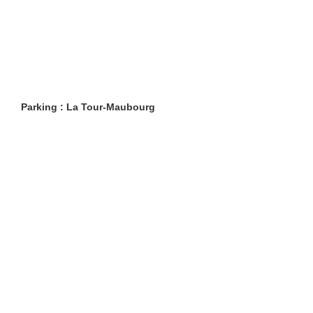
Parking : La Tour-Maubourg
Restaurants
Lifestyle
Restaurants à Paris (6401)
Shopping
Restaurants en Île-de-
Évasion
France (1103)
Beaux livres
Restaurants en région
Boire