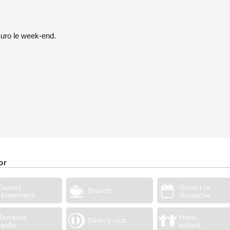
Euro le week-end.
or
Ouvert
Ouvert le
Brunch
récemment
dimanche
Terrasse
Menu
Diner's club
Jardin
enfant