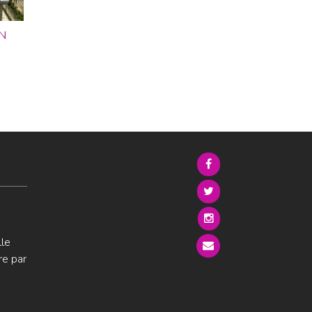
N
lle
re par