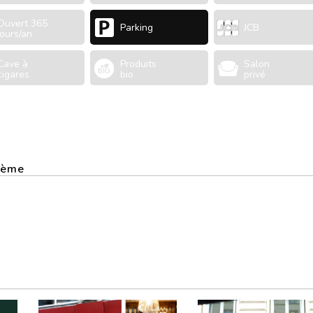
Ouvert 365
Parking
JCB
jours/an
Cave à
Produits
Salon
cigares
bio
privé
 9ème