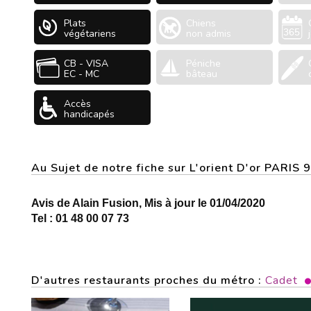
Plats
Chiens
végétariens
non admis
CB - VISA
Péniche
EC - MC
bâteau
Accès
handicapés
Au Sujet de notre fiche sur L'orient D'or PARIS
Avis de Alain Fusion, Mis à jour le 01/04/2020
Tel : 01 48 00 07 73
D'autres restaurants proches du métro :
Cadet