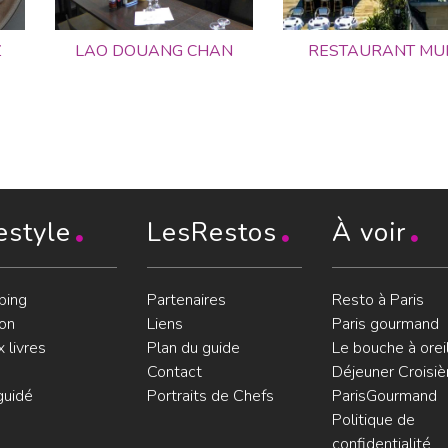
Z
LAO DOUANG CHAN
RESTAURANT MU
estyle
LesRestos
À voir
ping
Partenaires
Resto à Paris
on
Liens
Paris gourmand
 livres
Plan du guide
Le bouche à orei
Contact
Déjeuner Croisiè
guidé
Portraits de Chefs
ParisGourmand
Politique de
confidentialité