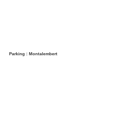
Parking : Montalembert
Restaurants
Lifestyle
Restaurants à Paris (6402)
Shopping
Restaurants en Île-de-
Évasion
France (1103)
Beaux livres