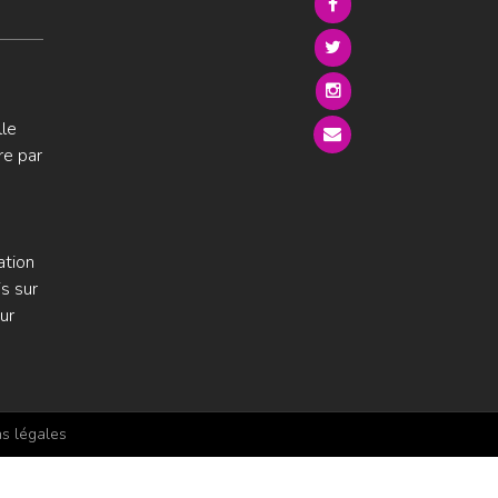
lle
re par
ation
s sur
ur
s légales