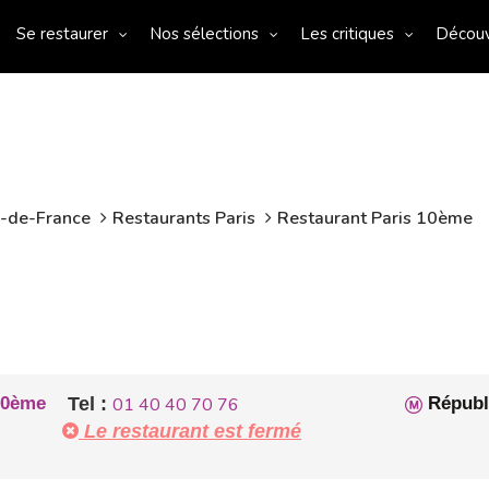
Se restaurer
Nos sélections
Les critiques
Décou
e-de-France
Restaurants Paris
Restaurant Paris 10ème
10ème
Tel :
01 40 40 70 76
Républ
Le restaurant est fermé