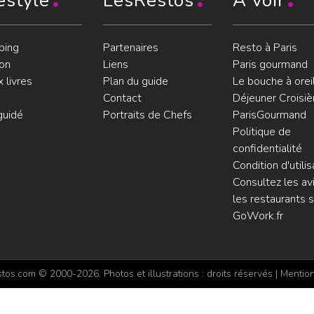
estyle
LesRestos
À voir
ping
Partenaires
Resto à Paris
on
Liens
Paris gourmand
 livres
Plan du guide
Le bouche à orei
Contact
Déjeuner Croisiè
guidé
Portraits de Chefs
ParisGourmand
Politique de
confidentialité
Condition d'utilis
Consultez les avi
les restaurants s
GoWork.fr
os.com © 2000-2026. Photos et illustrations : droits réservés |
Mention