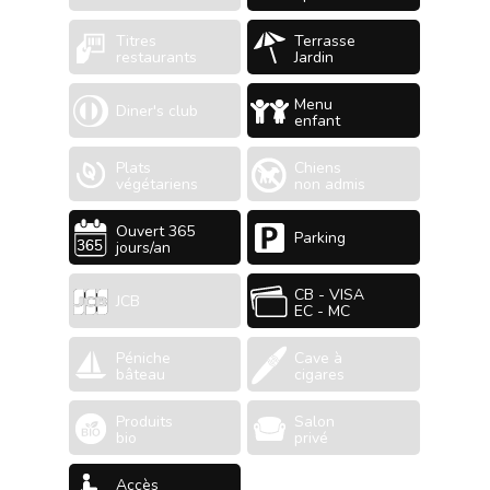
Titres
Terrasse
restaurants
Jardin
Menu
Diner's club
enfant
Plats
Chiens
végétariens
non admis
Ouvert 365
Parking
jours/an
CB - VISA
JCB
EC - MC
Péniche
Cave à
bâteau
cigares
Produits
Salon
bio
privé
Accès