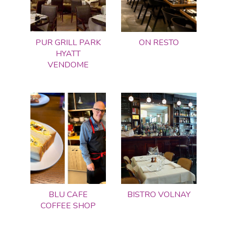
PUR GRILL PARK
ON RESTO
HYATT
VENDOME
BLU CAFE
BISTRO VOLNAY
COFFEE SHOP