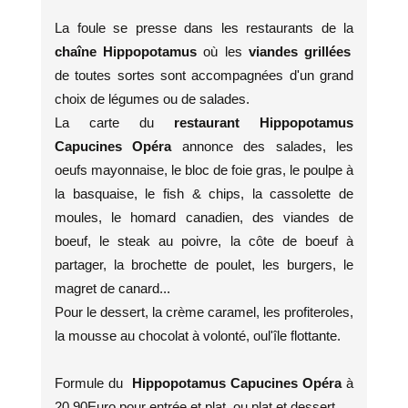
La foule se presse dans les restaurants de la
chaîne Hippopotamus
où les
viandes grillées
de toutes sortes sont accompagnées d'un grand
choix de légumes ou de salades.
La carte du
restaurant Hippopotamus
Capucines Opéra
annonce des salades, les
oeufs mayonnaise, le bloc de foie gras, le poulpe à
la basquaise, le fish & chips, la cassolette de
moules, le homard canadien, des viandes de
boeuf, le steak au poivre, la côte de boeuf à
partager, la brochette de poulet, les burgers, le
magret de canard...
Pour le dessert, la crème caramel, les profiteroles,
la mousse au chocolat à volonté, oul'île flottante.
Formule du
Hippopotamus Capucines Opéra
à
20,90Euro pour entrée et plat, ou plat et dessert.