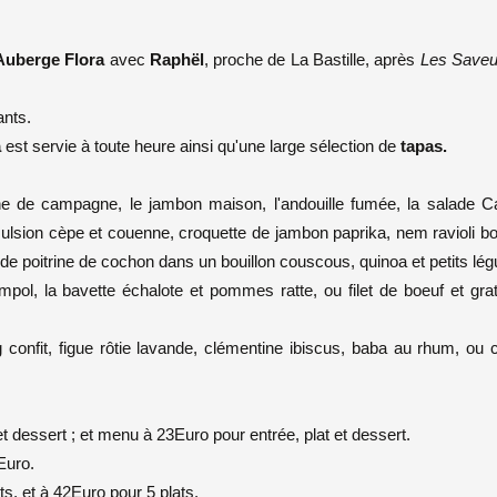
Auberge Flora
avec
Raphël
, proche de La Bastille, après
Les Saveu
ants.
a
est servie à toute heure ainsi qu'une large sélection de
tapas.
ine de campagne, le jambon maison, l'andouille fumée, la salade C
ulsion cèpe et couenne, croquette de jambon paprika, nem ravioli bo
ré de poitrine de cochon dans un bouillon couscous, quinoa et petits l
pol, la bavette échalote et pommes ratte, ou filet de boeuf et gra
 confit, figue rôtie lavande, clémentine ibiscus, baba au rhum, ou
et dessert ; et menu à 23Euro pour entrée, plat et dessert.
Euro.
, et à 42Euro pour 5 plats.