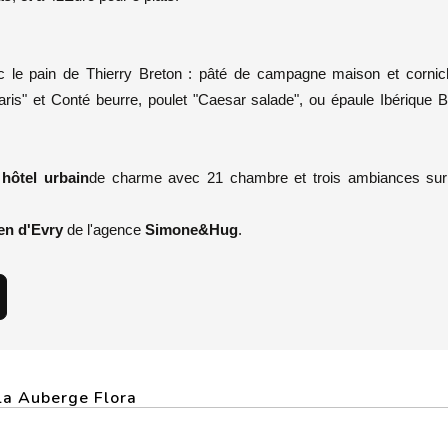
 le pain de Thierry Breton : pâté de campagne maison et cornic
is" et Conté beurre, poulet "Caesar salade", ou épaule Ibérique Be
n
hôtel urbain
de charme avec 21 chambre et trois ambiances sur 
en d'Evry
de l'agence
Simone&Hug
.
ula Auberge Flora