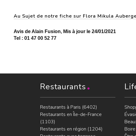
Au Sujet de notre fiche sur Flora Mikula Auber
Avis de Alain Fusion, Mis à jour le 24/01/2021
Tel : 01 47 00 52 77
Restaurants
Lif
Restaurants à Paris (6402)
Shop
Restaurants en Île-de-France
Évasi
(1103)
Beaux
Restaurants en région (1204)
Boire