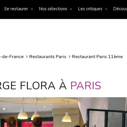
Se restaurer
Nos sélections
Les critiques
Décou
e-de-France
Restaurants Paris
Restaurant Paris 11ème
RGE FLORA À
PARIS