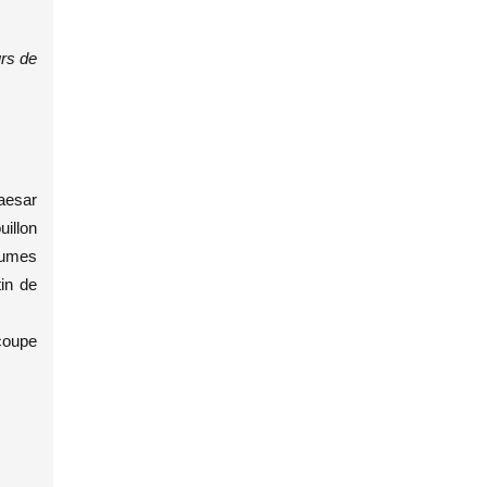
rs de
aesar
uillon
égumes
tin de
 coupe