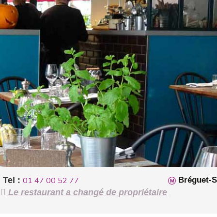
Tel :
01 47 00 52 77
Bréguet-S
Le restaurant a changé de propriétaire