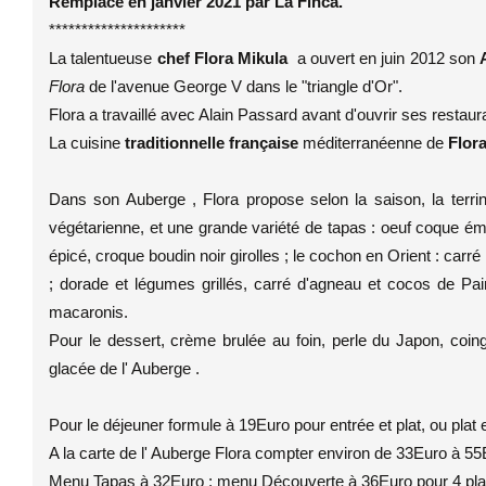
Remplacé en janvier 2021 par La Finca.
*********************
La talentueuse
chef Flora Mikula
a ouvert en juin 2012 son
Flora
de l'avenue George V dans le "triangle d'Or".
Flora a travaillé avec Alain Passard avant d'ouvrir ses restaur
La cuisine
traditionnelle française
méditerranéenne de
Flor
Dans son Auberge , Flora propose selon la saison, la terr
végétarienne, et une grande variété de tapas : oeuf coque ém
épicé, croque boudin noir girolles ; le cochon en Orient : car
; dorade et légumes grillés, carré d'agneau et cocos de Paim
macaronis.
Pour le dessert, crème brulée au foin, perle du Japon, coing
glacée de l' Auberge .
Pour le déjeuner formule à 19Euro pour entrée et plat, ou plat 
A la carte de l' Auberge Flora compter environ de 33Euro à 55
Menu Tapas à 32Euro ; menu Découverte à 36Euro pour 4 plats