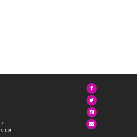
lle
re par