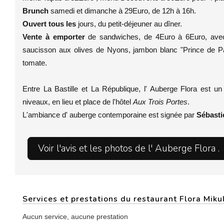
Brunch
samedi et dimanche à 29Euro, de 12h à 16h.
Ouvert tous les
jours, du petit-déjeuner au dîner.
Vente à emporter
de sandwiches, de 4Euro à 6Euro, avec
saucisson aux olives de Nyons, jambon blanc "Prince de Par
tomate.
Entre La Bastille et La République, l' Auberge Flora est u
niveaux, en lieu et place de l'hôtel
Aux Trois Portes
.
L'ambiance d' auberge contemporaine est signée par
Sébasti
Voir l'avis et les photos de l' Auberge Flora .
Services et prestations du restaurant Flora Mik
Aucun service, aucune prestation