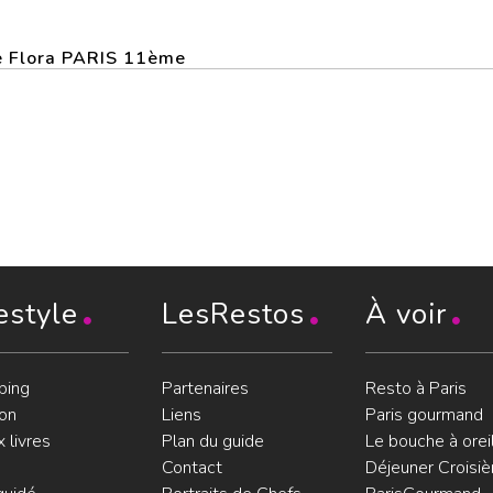
ge Flora PARIS 11ème
estyle
LesRestos
À voir
ping
Partenaires
Resto à Paris
on
Liens
Paris gourmand
 livres
Plan du guide
Le bouche à orei
Contact
Déjeuner Croisiè