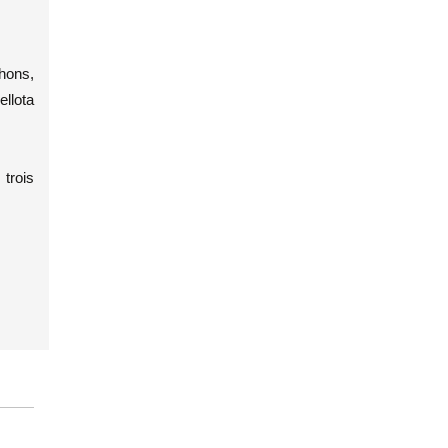
hons,
llota
trois