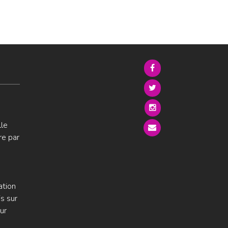
lle
re par
ation
s sur
ur