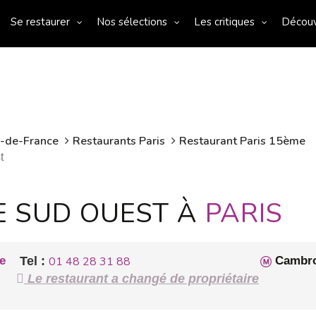
Se restaurer
Nos sélections
Les critiques
Décou
e-de-France
Restaurants Paris
Restaurant Paris 15ème
t
E SUD OUEST À
PARIS
e
Tel :
01 48 28 31 88
Cambr
Le restaurant a changé de propriétaire