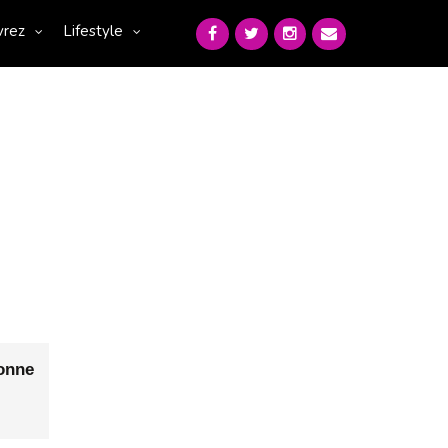
vrez
Lifestyle
onne