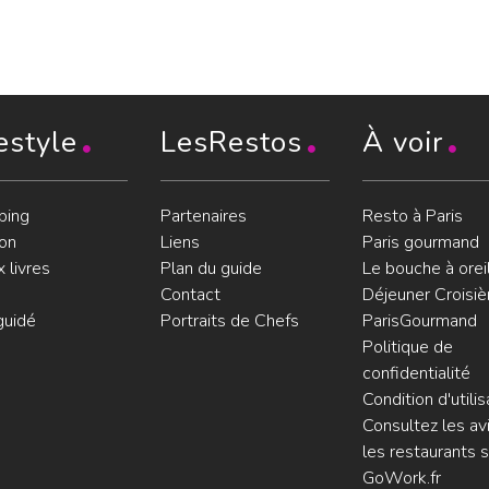
estyle
LesRestos
À voir
ping
Partenaires
Resto à Paris
on
Liens
Paris gourmand
 livres
Plan du guide
Le bouche à orei
Contact
Déjeuner Croisiè
guidé
Portraits de Chefs
ParisGourmand
Politique de
confidentialité
Condition d'utilis
Consultez les avi
les restaurants s
GoWork.fr