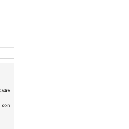
cadre
n coin