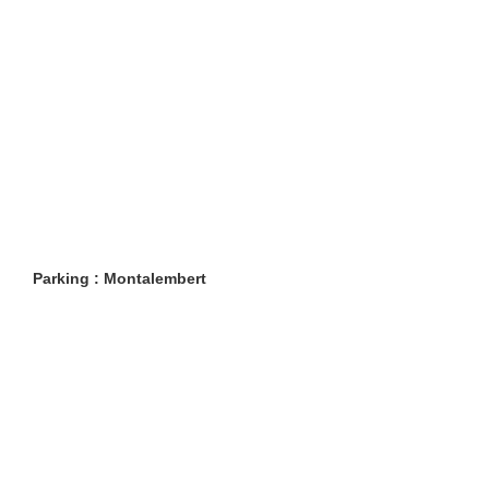
Parking : Montalembert
Restaurants
Lifestyle