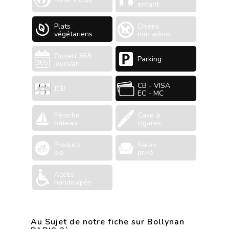
enfant
Plats
Chiens
végétariens
non admis
Ouvert 365
Parking
jours/an
CB - VISA
JCB
EC - MC
Péniche
Cave à
bâteau
cigares
Produits
Salon
bio
privé
Accès
handicapés
Au Sujet de notre fiche sur Bollynan