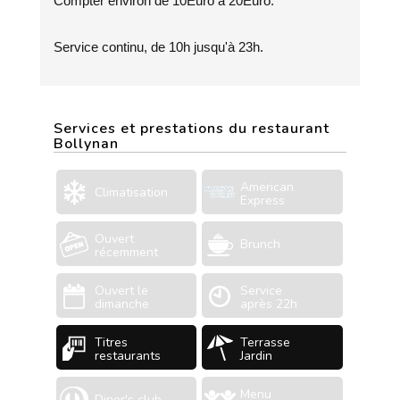
Compter environ de 10Euro à 20Euro.
Service continu, de 10h jusqu'à 23h.
Services et prestations du restaurant
Bollynan
American
Climatisation
Express
Ouvert
Brunch
récemment
Ouvert le
Service
dimanche
après 22h
Titres
Terrasse
restaurants
Jardin
Menu
Diner's club