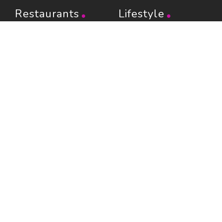
Restaurants
Lifestyle
Restaurants à Paris (6401)
Shopping
Restaurants en Île-de-
Évasion
France (1103)
Beaux livres
Restaurants en région
Boire
(1202)
Être guidé
Restaurants avec terrasse
Référencement
LesRestos
Partenaires
Liens
Plan du guide
Contact
Portraits de Chefs