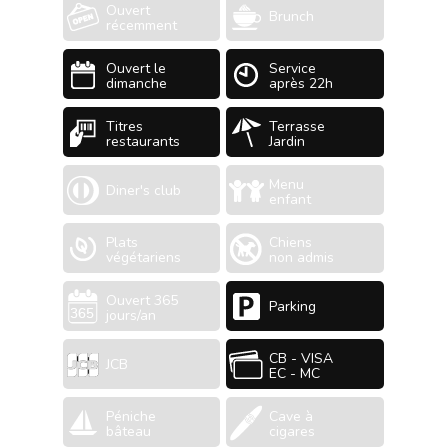
Ouvert
Brunch
récemment
Ouvert le
Service
dimanche
après 22h
Titres
Terrasse
restaurants
Jardin
Menu
Diner's club
enfant
Plats
Chiens
végétariens
non admis
Ouvert 365
Parking
jours/an
CB - VISA
JCB
EC - MC
Péniche
Cave à
bâteau
cigares