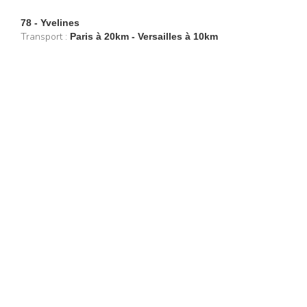
78 - Yvelines
Transport :
Paris à 20km - Versailles à 10km
Parking : privé
Restaurants
Lifestyle
Restaurants à Paris (6401)
Shopping
Restaurants en Île-de-
Évasion
France (1103)
Beaux livres
Restaurants en région
Boire
(1202)
Être guidé
Restaurants avec terrasse
Référencement