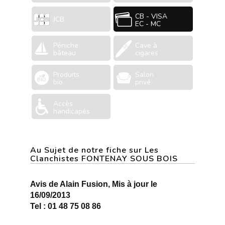
CB - VISA
JCB
EC - MC
Péniche
Cave à
bâteau
cigares
Produits
Salon
bio
privé
Accès
handicapés
Au Sujet de notre fiche sur Les
Clanchistes FONTENAY SOUS BOIS
Avis de Alain Fusion, Mis à jour le
16/09/2013
Tel : 01 48 75 08 86