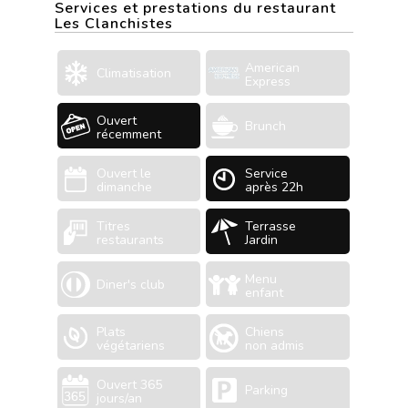
Services et prestations du restaurant
Les Clanchistes
American
Climatisation
Express
Ouvert
Brunch
récemment
Ouvert le
Service
dimanche
après 22h
Titres
Terrasse
restaurants
Jardin
Menu
Diner's club
enfant
Plats
Chiens
végétariens
non admis
Ouvert 365
Parking
jours/an