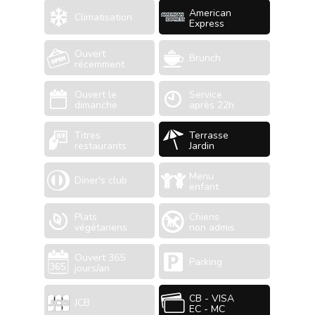
American
Climatisation
Express
Ouvert
Brunch
récemment
Ouvert le
Service
dimanche
après 22h
Titres
Terrasse
restaurants
Jardin
Menu
Diner's club
enfant
Plats
Chiens
végétariens
non admis
Ouvert 365
Parking
jours/an
CB - VISA
JCB
EC - MC