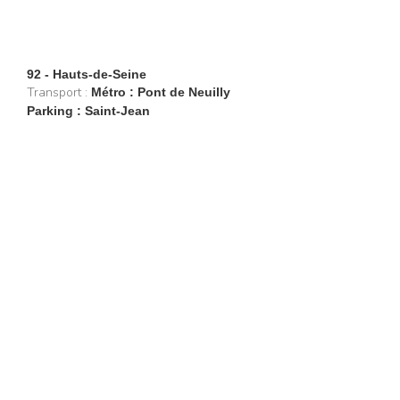
92 - Hauts-de-Seine
Transport :
Métro : Pont de Neuilly
Parking : Saint-Jean
Restaurants
Lifestyle
Restaurants à Paris (6402)
Shopping
Restaurants en Île-de-
Évasion
France (1103)
Beaux livres
Restaurants en région
Boire
(1204)
Être guidé