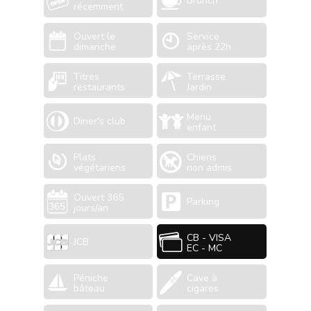
Brunch
récemment
Ouvert le
Service
dimanche
après 22h
Titres
Terrasse
restaurants
Jardin
Menu
Diner's club
enfant
Plats
Chiens
végétariens
non admis
Ouvert 365
Parking
jours/an
CB - VISA
JCB
EC - MC
Péniche
Cave à
bâteau
cigares