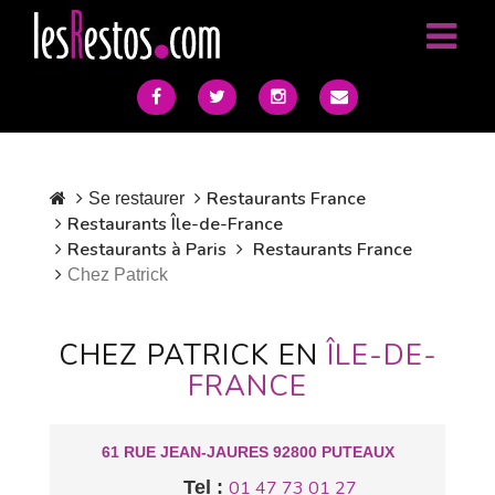
Restaurants France
Se restaurer
Restaurants Île-de-France
Restaurants à Paris
Restaurants France
Chez Patrick
CHEZ PATRICK EN
ÎLE-DE-
FRANCE
61 RUE JEAN-JAURES 92800 PUTEAUX
Tel :
01 47 73 01 27