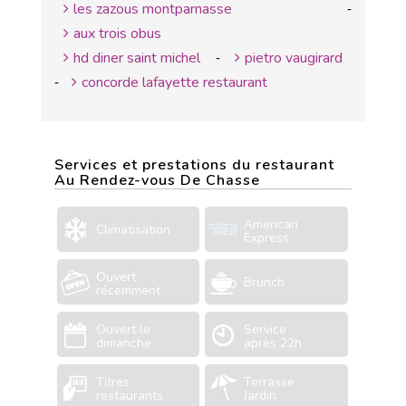
les zazous montparnasse
-
aux trois obus
hd diner saint michel
pietro vaugirard
-
concorde lafayette restaurant
-
Services et prestations du restaurant
Au Rendez-vous De Chasse
American
Climatisation
Express
Ouvert
Brunch
récemment
Ouvert le
Service
dimanche
après 22h
Titres
Terrasse
restaurants
Jardin