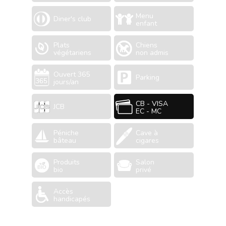
Menu
Diner's club
enfant
Plats
Chiens
végétariens
non admis
Ouvert 365
Parking
jours/an
CB - VISA
JCB
EC - MC
Péniche
Cave à
bâteau
cigares
Produits
Salon
bio
privé
Accès
handicapés