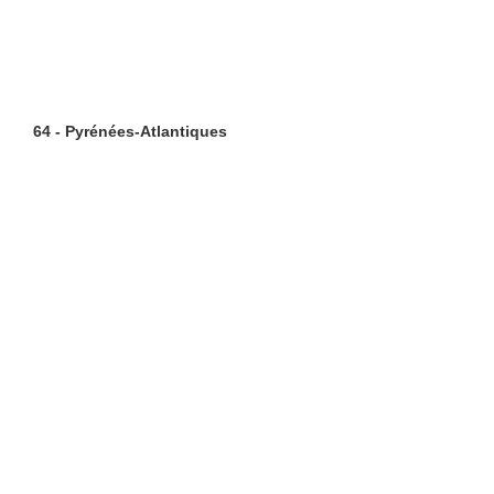
64 - Pyrénées-Atlantiques
Restaurants
Lifestyle
Restaurants à Paris (6402)
Shopping
Restaurants en Île-de-
Évasion
France (1103)
Beaux livres
Restaurants en région
Boire
(1204)
Être guidé