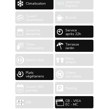
American
Climatisation
Express
Ouvert
Brunch
récemment
Ouvert le
Service
dimanche
après 22h
Titres
Terrasse
restaurants
Jardin
Menu
Diner's club
enfant
Plats
Chiens
végétariens
non admis
Ouvert 365
Parking
jours/an
CB - VISA
JCB
EC - MC