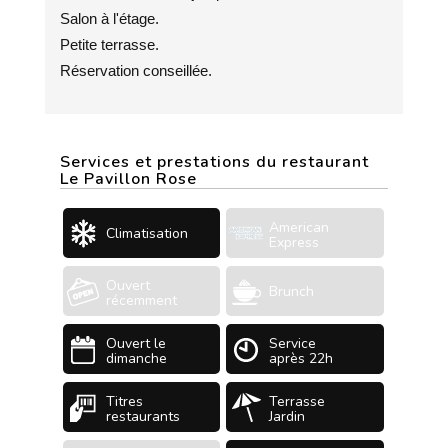
Salon à l'étage.
Petite terrasse.
Réservation conseillée.
Services et prestations du restaurant
Le Pavillon Rose
American
Climatisation
Express
Ouvert
Brunch
récemment
Ouvert le
Service
dimanche
après 22h
Titres
Terrasse
restaurants
Jardin