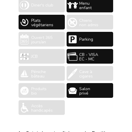
Menu
Diner's club
enfant
Plats
Chiens
végétariens
non admis
Ouvert 365
Parking
jours/an
CB - VISA
JCB
EC - MC
Péniche
Cave à
bâteau
cigares
Produits
Salon
bio
privé
Accès
handicapés