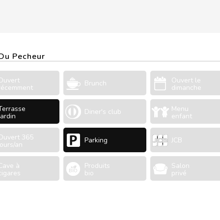
 Du Pecheur
Ouvert
Ouvert le
Brunch
récemment
dimanche
Terrasse
Menu
Diner's club
Jardin
enfant
Ouvert 365
Parking
JCB
jours/an
Cave à
Produits
Salon
cigares
bio
privé