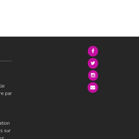
lle
re par
ation
s sur
ur