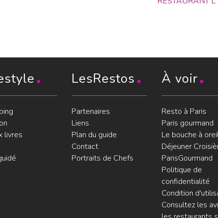
RESTAURANT L
estyle
LesRestos
À voir
ping
Partenaires
Resto à Paris
on
Liens
Paris gourmand
 livres
Plan du guide
Le bouche à orei
Contact
Déjeuner Croisiè
guidé
Portraits de Chefs
ParisGourmand
Politique de
confidentialité
Condition d'utilis
Consultez les avi
les restaurants s