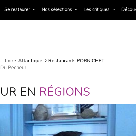
Se restaurer
Nos sélections
Les critiques
Décou
 - Loire-Atlantique
Restaurants PORNICHET
t Du Pecheur
EUR EN
RÉGIONS