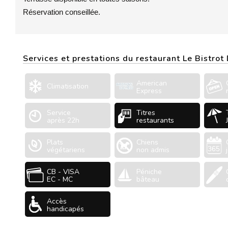
Réservation conseillée.
Services et prestations du restaurant Le Bistrot
American
Climatisation
Express
Service
Titres
après 22h
restaurants
Plats
Chiens
végétariens
non admis
CB - VISA
Péniche
EC - MC
bâteau
Accès
handicapés