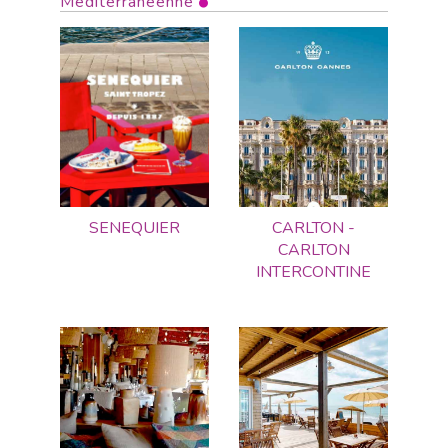
Méditerranéenne
SENEQUIER
CARLTON -
CARLTON
INTERCONTINE