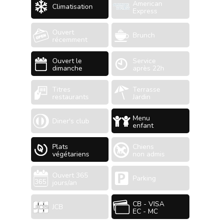
American
Climatisation
Express
Ouvert
Brunch
récemment
Ouvert le
Service
dimanche
après 22h
Titres
Terrasse
restaurants
Jardin
Menu
Diner's club
enfant
Plats
Chiens
végétariens
non admis
Ouvert 365
Parking
jours/an
CB - VISA
JCB
EC - MC