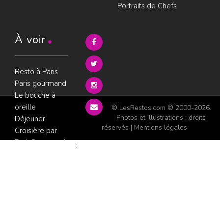
Portraits de Chefs
À voir
Resto à Paris
Paris gourmand
Le bouche à
oreille
© LesRestos.com © 2000-2026.
Photos et illustrations : droits
Déjeuner
réservés |
Mentions légales
Croisière par
ParisGourmand
;
Politique de
confidentialité
Condition
d'utilisation
Consultez les
avis sur les