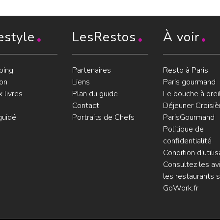
estyle
LesRestos
À voir
ping
Partenaires
Resto à Paris
on
Liens
Paris gourmand
 livres
Plan du guide
Le bouche à orei
Contact
Déjeuner Croisiè
guidé
Portraits de Chefs
ParisGourmand
Politique de
confidentialité
Condition d'utilis
Consultez les avi
les restaurants s
GoWork.fr