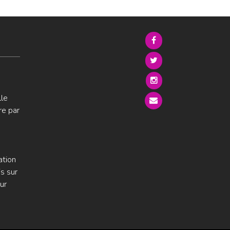
lle
re par
ation
s sur
ur