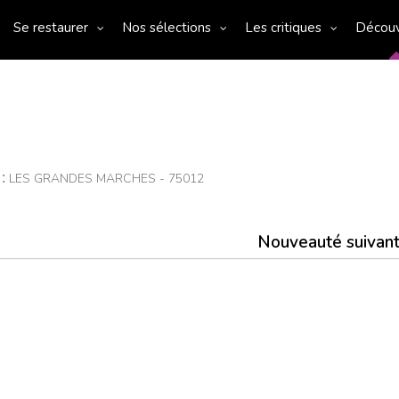
Se restaurer
Nos sélections
Les critiques
Décou
 :
LES GRANDES MARCHES - 75012
Nouveauté suivan