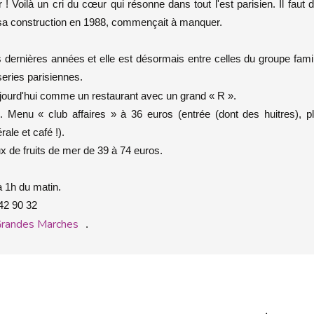
là un cri du cœur qui résonne dans tout l'est parisien. Il faut d
s sa construction en 1988, commençait à manquer.
dernières années et elle est désormais entre celles du groupe famil
series parisiennes.
ujourd'hui comme un restaurant avec un grand « R ».
. Menu « club affaires » à 36 euros (entrée (dont des huitres), pl
ale et café !).
x de fruits de mer de 39 à 74 euros.
à 1h du matin.
 42 90 32
Grandes Marches
.