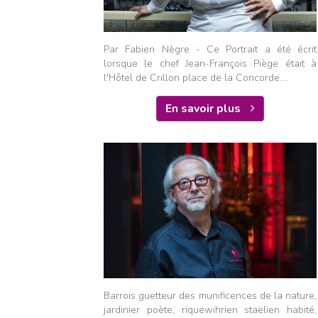
Par Fabien Nègre - Ce Portrait a été écrit
lorsque le chef Jean-François Piège était à
l'Hôtel de Crillon place de la Concorde....
En savoir plus
Barrois guetteur des munificences de la nature,
jardinier poète, riquewihrien staëlien habité,