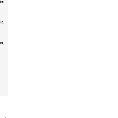
ire
ial
at,