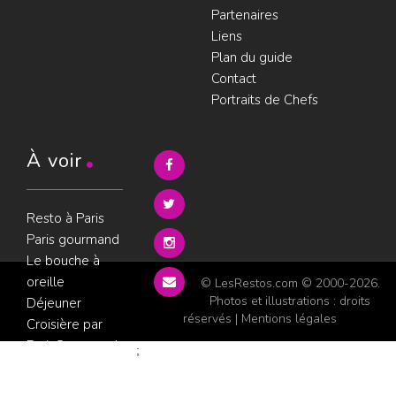
Partenaires
Liens
Plan du guide
Contact
Portraits de Chefs
À voir
Resto à Paris
Paris gourmand
Le bouche à
oreille
© LesRestos.com © 2000-2026.
Photos et illustrations : droits
Déjeuner
réservés |
Mentions légales
Croisière par
ParisGourmand
;
Politique de
confidentialité