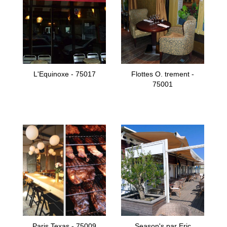
L'Equinoxe - 75017
Flottes O. trement -
75001
Paris Texas - 75009
Season's par Eric