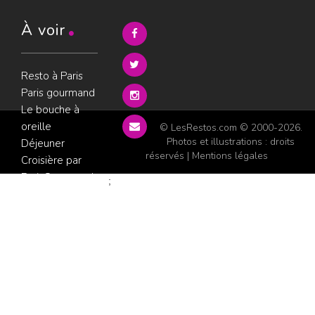
À voir
Resto à Paris
Paris gourmand
Le bouche à
oreille
© LesRestos.com © 2000-2026.
Photos et illustrations : droits
Déjeuner
réservés |
Mentions légales
Croisière par
ParisGourmand
;
Politique de
confidentialité
Condition
d'utilisation
Consultez les
avis sur les
restaurants sur
GoWork.fr