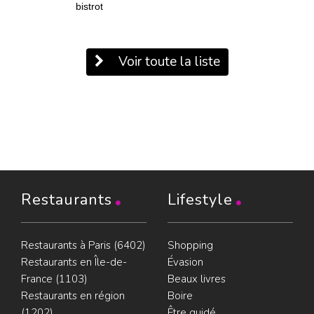
bistrot
Voir toute la liste
Restaurants
Lifestyle
Restaurants à Paris (6402)
Shopping
Restaurants en Île-de-
Évasion
France (1103)
Beaux livres
Restaurants en région
Boire
(1202)
Être guidé