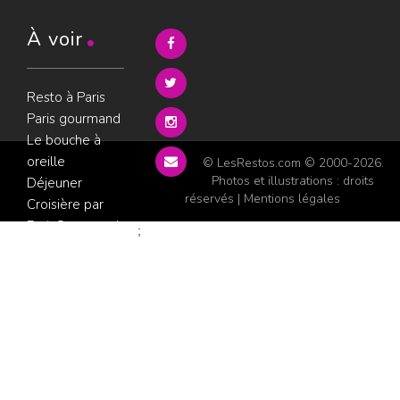
À voir
Resto à Paris
Paris gourmand
Le bouche à
oreille
© LesRestos.com © 2000-2026.
Photos et illustrations : droits
Déjeuner
réservés |
Mentions légales
Croisière par
ParisGourmand
;
Politique de
confidentialité
Condition
d'utilisation
Consultez les
avis sur les
restaurants sur
GoWork.fr