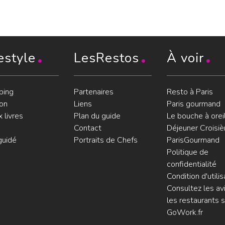
estyle
LesRestos
À voir
ping
Partenaires
Resto à Paris
on
Liens
Paris gourmand
 livres
Plan du guide
Le bouche à orei
Contact
Déjeuner Croisiè
guidé
Portraits de Chefs
ParisGourmand
Politique de
confidentialité
Condition d'utilis
Consultez les avi
les restaurants s
GoWork.fr