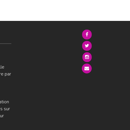
lle
re par
ation
s sur
ur