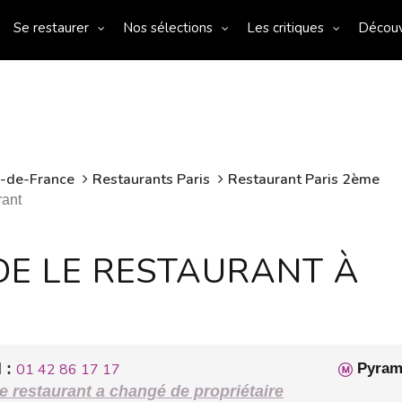
Se restaurer
Nos sélections
Les critiques
Décou
e-de-France
Restaurants Paris
Restaurant Paris 2ème
ant
E LE RESTAURANT À
 :
01 42 86 17 17
Pyram
e restaurant a changé de propriétaire