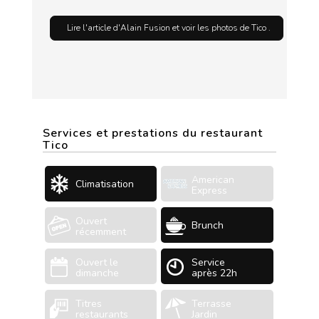
Lire l'article d'Alain Fusion et voir les photos de Tico .
Services et prestations du restaurant
Tico
American
Climatisation
Express
Ouvert
Brunch
récemment
Ouvert le
Service
dimanche
après 22h
Titres
Terrasse
restaurants
Jardin