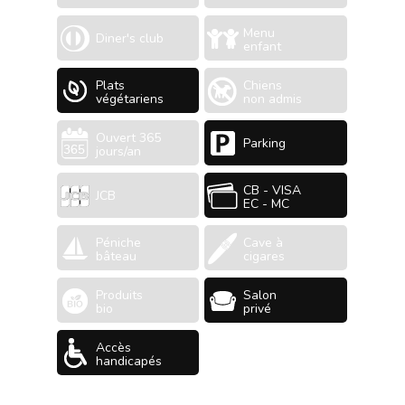
Menu
Diner's club
enfant
Plats
Chiens
végétariens
non admis
Ouvert 365
Parking
jours/an
CB - VISA
JCB
EC - MC
Péniche
Cave à
bâteau
cigares
Produits
Salon
bio
privé
Accès
handicapés