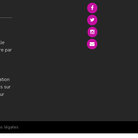
lle
re par
ation
s sur
ur
s légales