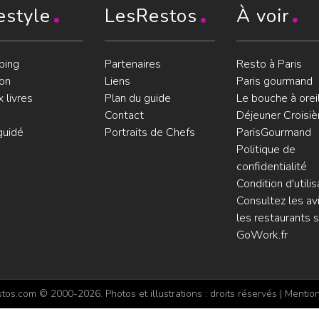
estyle
LesRestos
À voir
ping
Partenaires
Resto à Paris
on
Liens
Paris gourmand
 livres
Plan du guide
Le bouche à orei
Contact
Déjeuner Croisiè
guidé
Portraits de Chefs
ParisGourmand
Politique de
confidentialité
Condition d'utilis
Consultez les avi
les restaurants s
GoWork.fr
os.com © 2000-2026. Photos et illustrations : droits réservés |
Mention