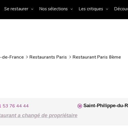
Se restaurer
Nos sélections
Les critiques
Décou
e-de-France
Restaurants Paris
Restaurant Paris 8ème
1 53 76 44 44
Saint-Philippe-du-
aurant a changé de propriétaire