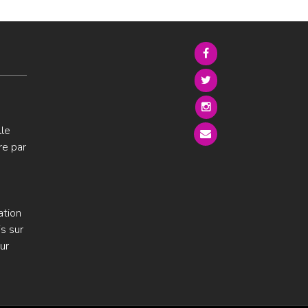
lle
re par
ation
s sur
ur