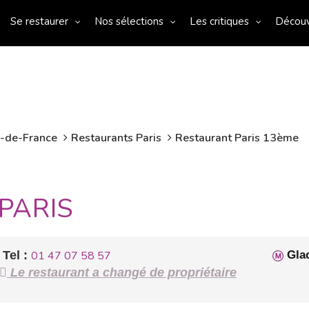
Se restaurer
Nos sélections
Les critiques
Décou
e-de-France
Restaurants Paris
Restaurant Paris 13ème
PARIS
Tel :
01 47 07 58 57
Glac
Le restaurant a changé de propriétaire