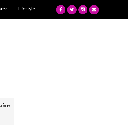
vrez
Lifestyle
ière