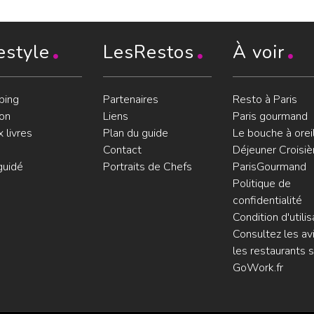
estyle
LesRestos
À voir
ping
Partenaires
Resto à Paris
on
Liens
Paris gourmand
 livres
Plan du guide
Le bouche à orei
Contact
Déjeuner Croisiè
guidé
Portraits de Chefs
ParisGourmand
Politique de
confidentialité
Condition d'utilis
Consultez les avi
les restaurants s
GoWork.fr