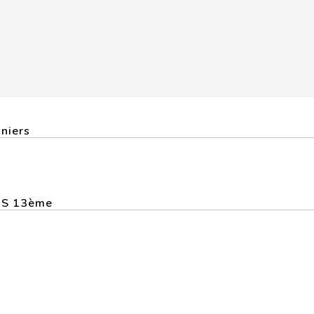
nniers
RIS 13ème